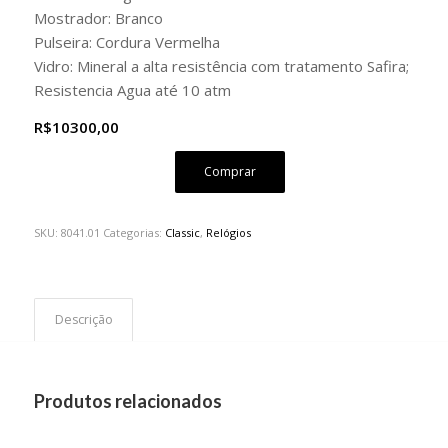
Mostrador: Branco
Pulseira: Cordura Vermelha
Vidro: Mineral a alta resistência com tratamento Safira;
Resistencia Agua até 10 atm
R$10300,00
Comprar
SKU:
8041.01
Categorias:
Classic
,
Relógios
Descrição
Produtos relacionados
Sob Encomenda
Sob Encomenda