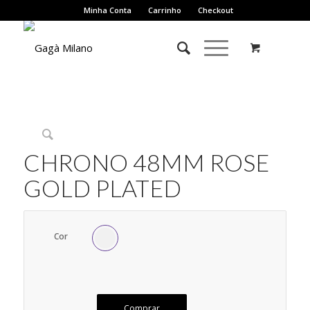
Minha Conta
Carrinho
Checkout
Sob Encomenda
CHRONO 48MM ROSE
GOLD PLATED
Cor
Comprar