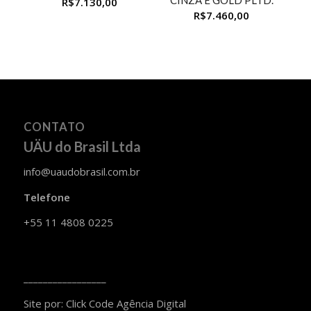
CINZA E GOLD PLTD.
R$
7.130,00
R$
7.460,00
CONTATO
UÄU do Brasil Ltda
info@uaudobrasil.com.br
Telefone
+55 11 4808 0225
_________________
Site por:
Click Code Agência Digital